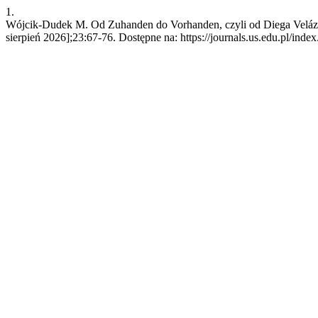
1.
Wójcik-Dudek M. Od Zuhanden do Vorhanden, czyli od Diega Velázq
sierpień 2026];23:67-76. Dostępne na: https://journals.us.edu.pl/ind