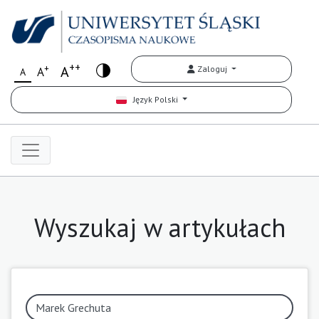
++
+
A
Zaloguj
A
A
Język Polski
Wyszukaj w artykułach