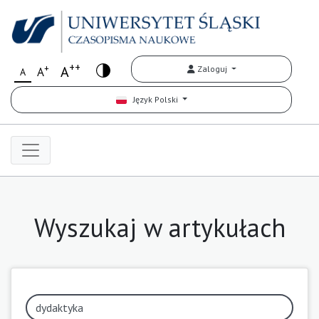
++
+
A
Zaloguj
A
A
Język Polski
Wyszukaj w artykułach