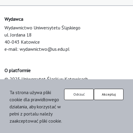
Wydawca
Wydawnictwo Uniwersytetu Śląskiego
ul. Jordana 18
40-043 Katowice
e-mail:
wydawnictwo@us.edu.pl
O platformie
© 2025 Uniwersytet Śląski w Katowicach
Support & Customization by LIBCOM
Ta strona używa pliki
Platform & Workflow by OJS/PKP
Odrzuć
Akceptuj
cookie dla prawidłowego
działania, aby korzystać w
pełni z portalu należy
zaakceptować pliki cookie.