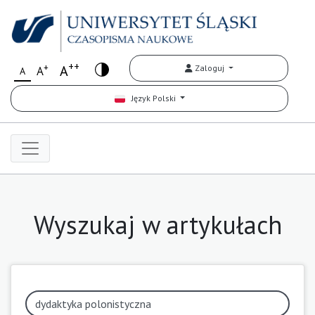
++
+
A
Zaloguj
A
A
Język Polski
Wyszukaj w artykułach