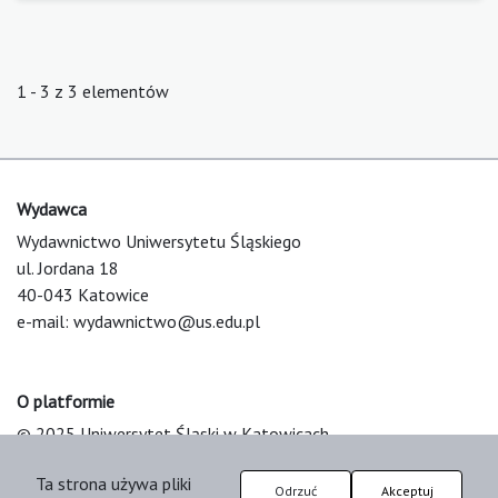
1 - 3 z 3 elementów
Wydawca
Wydawnictwo Uniwersytetu Śląskiego
ul. Jordana 18
40-043 Katowice
e-mail:
wydawnictwo@us.edu.pl
O platformie
© 2025 Uniwersytet Śląski w Katowicach
Support & Customization by LIBCOM
Ta strona używa pliki
Platform & Workflow by OJS/PKP
Odrzuć
Akceptuj