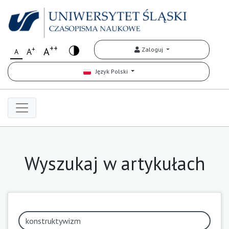
++
+
A
Zaloguj
A
A
Język Polski
Wyszukaj w artykułach