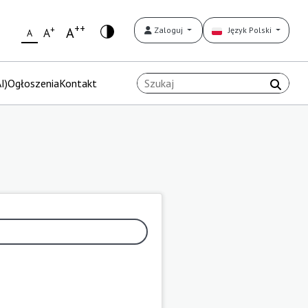
++
+
A
Zaloguj
Język Polski
A
A
I)
Ogłoszenia
Kontakt