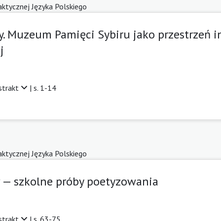
daktycznej Języka Polskiego
y. Muzeum Pamięci Sybiru jako przestrzeń in
j
strakt
| s. 1-14
daktycznej Języka Polskiego
 — szkolne próby poetyzowania
strakt
| s. 63-75