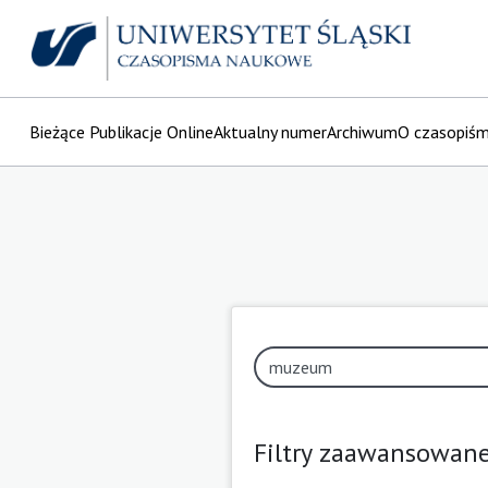
Bieżące Publikacje Online
Aktualny numer
Archiwum
O czasopiś
Filtry zaawansowan