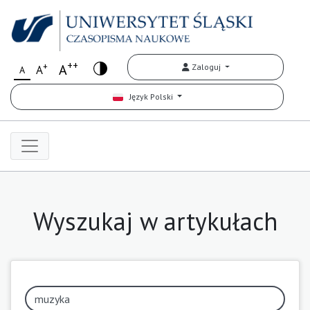
++
+
A
Zaloguj
A
A
Język Polski
Wyszukaj w artykułach