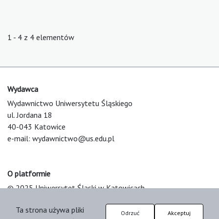
1 - 4 z 4 elementów
Wydawca
Wydawnictwo Uniwersytetu Śląskiego
ul. Jordana 18
40-043 Katowice
e-mail:
wydawnictwo@us.edu.pl
O platformie
© 2025 Uniwersytet Śląski w Katowicach
Support & Customization by LIBCOM
Ta strona używa pliki
Platform & Workflow by OJS/PKP
Odrzuć
Akceptuj