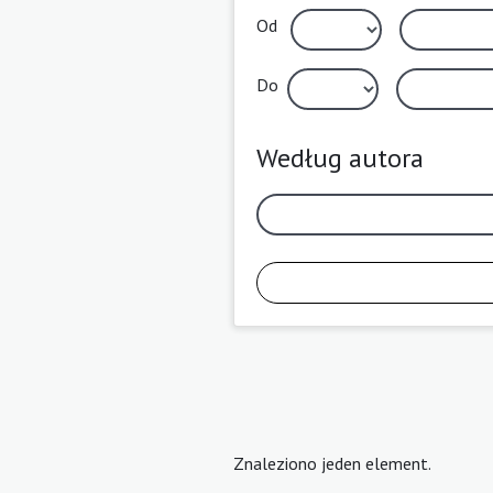
Od
Do
Według autora
Znaleziono jeden element.