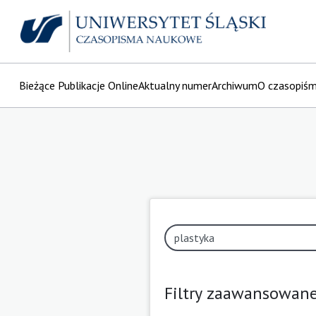
Bieżące Publikacje Online
Aktualny numer
Archiwum
O czasopiś
Filtry zaawansowan