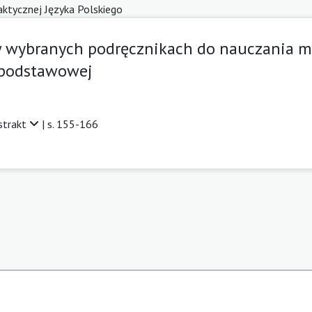
daktycznej Języka Polskiego
 wybranych podręcznikach do nauczania mu
 podstawowej
strakt
| s. 155-166