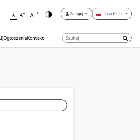
++
+
A
Zaloguj
Język Polski
A
A
I)
Ogłoszenia
Kontakt