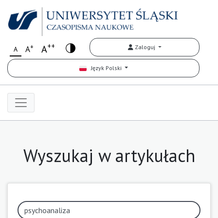
++
+
A
Zaloguj
A
A
Język Polski
Wyszukaj w artykułach