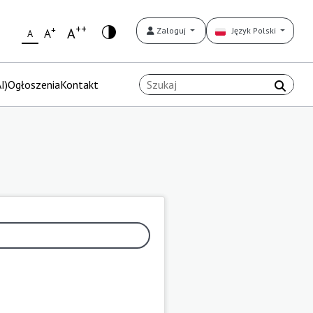
++
+
A
Zaloguj
Język Polski
A
A
I)
Ogłoszenia
Kontakt