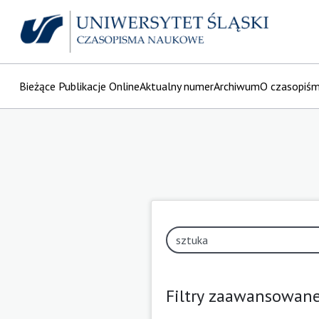
Bieżące Publikacje Online
Aktualny numer
Archiwum
O czasopiś
Filtry zaawansowan