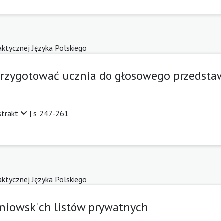
daktycznej Języka Polskiego
k przygotować ucznia do głosowego przedsta
strakt
| s. 247-261
daktycznej Języka Polskiego
czniowskich listów prywatnych