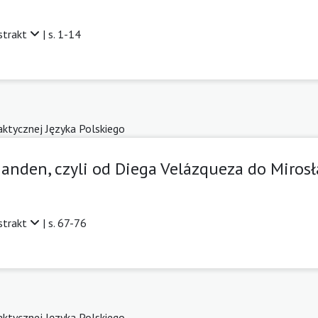
strakt
| s. 1-14
daktycznej Języka Polskiego
nden, czyli od Diega Velázqueza do Mirosł
strakt
| s. 67-76
daktycznej Języka Polskiego