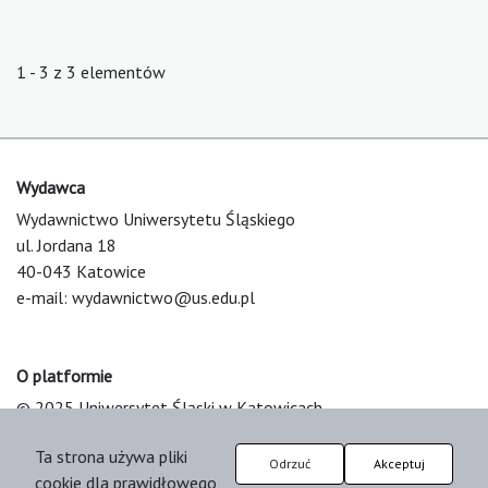
1 - 3 z 3 elementów
Wydawca
Wydawnictwo Uniwersytetu Śląskiego
ul. Jordana 18
40-043 Katowice
e-mail:
wydawnictwo@us.edu.pl
O platformie
© 2025 Uniwersytet Śląski w Katowicach
Support & Customization by LIBCOM
Ta strona używa pliki
Platform & Workflow by OJS/PKP
Odrzuć
Akceptuj
cookie dla prawidłowego