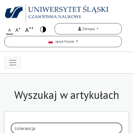
++
+
A
Zaloguj
A
A
Język Polski
Wyszukaj w artykułach