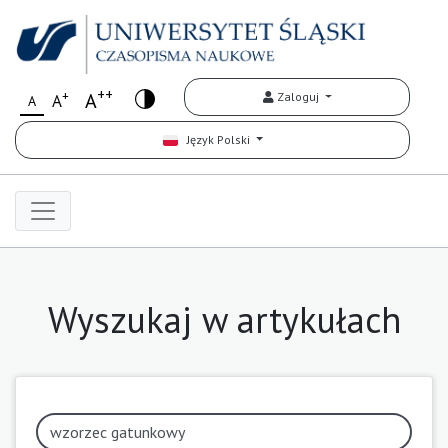
++
+
A
Zaloguj
A
A
Język Polski
Wyszukaj w artykułach