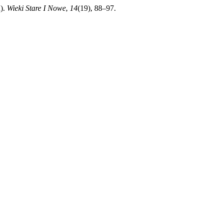
u).
Wieki Stare I Nowe
,
14
(19), 88–97.