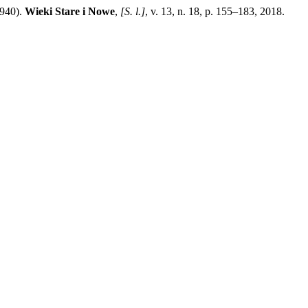
1940).
Wieki Stare i Nowe
,
[S. l.]
, v. 13, n. 18, p. 155–183, 2018.