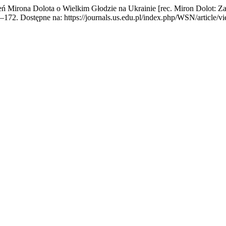
eń Mirona Dolota o Wielkim Głodzie na Ukrainie [rec. Miron Dolot: Z
61–172. Dostępne na: https://journals.us.edu.pl/index.php/WSN/article/