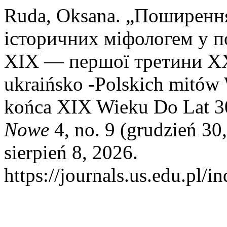
Ruda, Oksana. „Поширення
історичних міфологем у по
ХІХ — першої третини ХХ
ukraińsko -Polskich mitów 
końca XIX Wieku Do Lat 30
Nowe
4, no. 9 (grudzień 3
sierpień 8, 2026.
https://journals.us.edu.pl/