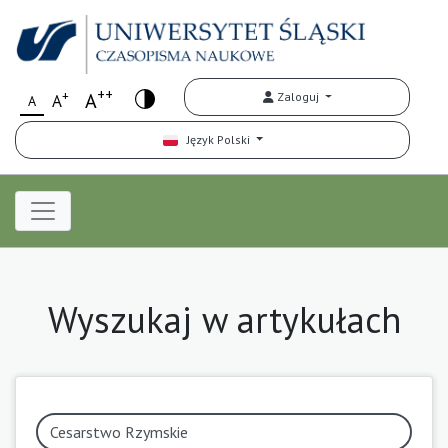
++
+
A
Zaloguj
A
A
Język Polski
Wyszukaj w artykułach