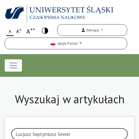
++
+
A
Zaloguj
A
A
Język Polski
Wyszukaj w artykułach