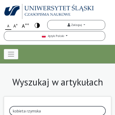
++
+
A
Zaloguj
A
A
Język Polski
Wyszukaj w artykułach