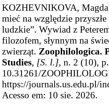
KOZHEVNIKOVA, Magdalen
mieć na względzie przyszłe 
ludzkie”. Wywiad z Peterem
filozofem, słynnym na świe
zwierząt.
Zoophilologica. 
Studies
,
[S. l.]
, n. 2 (10), 
10.31261/ZOOPHILOLOGICA
https://journals.us.edu.p
Acesso em: 10 sie. 2026.