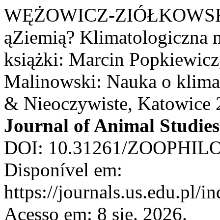
WĘŻOWICZ-ZIÓŁKOWSKA, 
ąZiemią? Klimatologiczna m
książki: Marcin Popkiewic
Malinowski: Nauka o klim
& Nieoczywiste, Katowice 
Journal of Animal Studies
DOI: 10.31261/ZOOPHILO
Disponível em:
https://journals.us.edu.p
Acesso em: 8 sie. 2026.