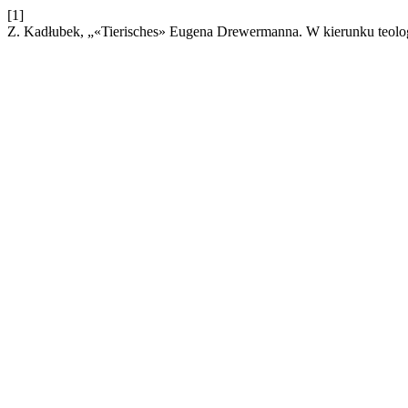
[1]
Z. Kadłubek, „«Tierisches» Eugena Drewermanna. W kierunku teol