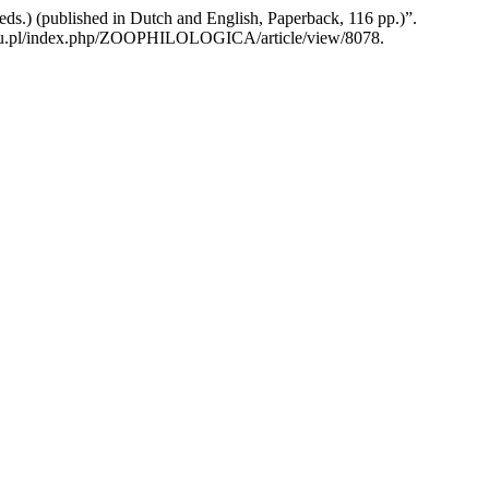
s.) (published in Dutch and English, Paperback, 116 pp.)”.
us.edu.pl/index.php/ZOOPHILOLOGICA/article/view/8078.