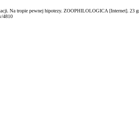
cji. Na tropie pewnej hipotezy. ZOOPHILOLOGICA [Internet]. 23 gru
w/4810