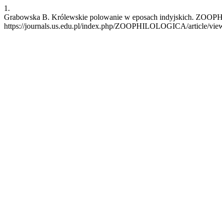
1.
Grabowska B. Królewskie polowanie w eposach indyjskich. ZOOPHIL
https://journals.us.edu.pl/index.php/ZOOPHILOLOGICA/article/vie