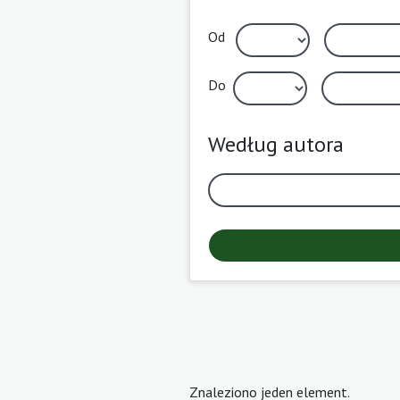
Od
Do
Według autora
Znaleziono jeden element.