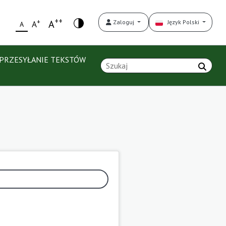
++
+
A
Zaloguj
Język Polski
A
A
PRZESYŁANIE TEKSTÓW