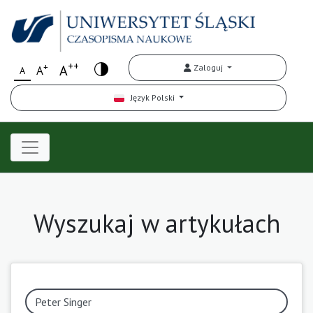
++
+
A
Zaloguj
A
A
Język Polski
Wyszukaj w artykułach