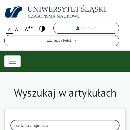
++
+
A
Zaloguj
A
A
Język Polski
Wyszukaj w artykułach