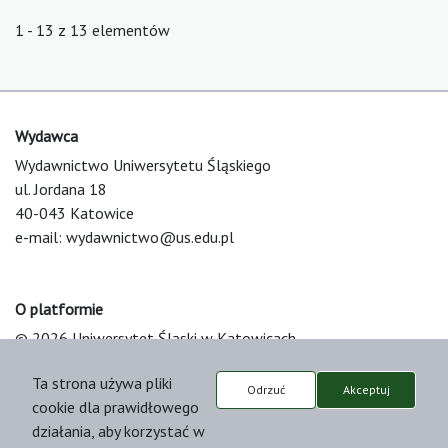
1 - 13 z 13 elementów
Wydawca
Wydawnictwo Uniwersytetu Śląskiego
ul. Jordana 18
40-043 Katowice
e-mail:
wydawnictwo@us.edu.pl
O platformie
© 2026 Uniwersytet Śląski w Katowicach
Support & Customization by LIBCOM
Ta strona używa pliki
Platform & Workflow by OJS/PKP
Odrzuć
Akceptuj
cookie dla prawidłowego
działania, aby korzystać w