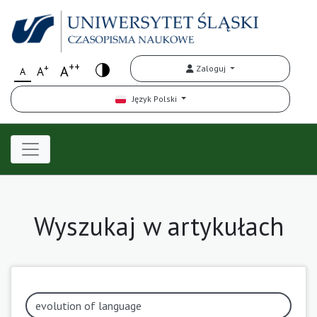
++
+
A
Zaloguj
A
A
Język Polski
Wyszukaj w artykułach