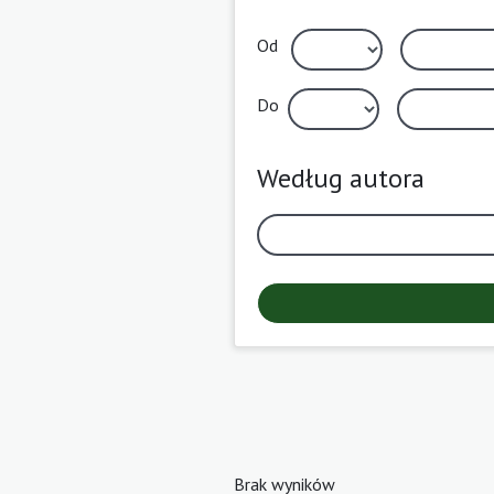
Od
Do
Według autora
Brak wyników