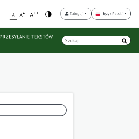
++
+
A
Zaloguj
Język Polski
A
A
PRZESYŁANIE TEKSTÓW