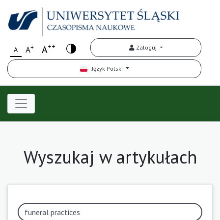
++
+
A
Zaloguj
A
A
Język Polski
Wyszukaj w artykułach