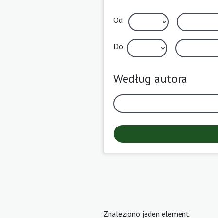
Od
Do
Według autora
Znaleziono jeden element.