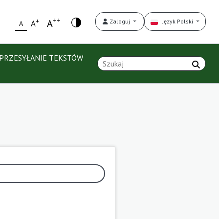
++
+
A
Zaloguj
Język Polski
A
A
PRZESYŁANIE TEKSTÓW