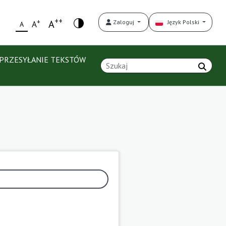
++
+
A
Zaloguj
Język Polski
A
A
PRZESYŁANIE TEKSTÓW