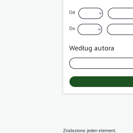
Od
Do
Według autora
Znaleziono jeden element.