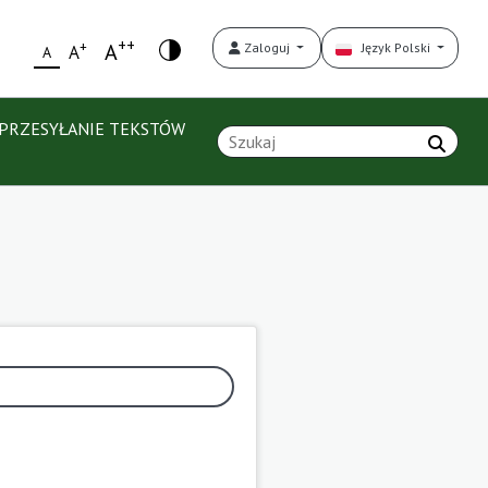
++
+
A
Zaloguj
Język Polski
A
A
PRZESYŁANIE TEKSTÓW