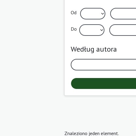
Od
Do
Według autora
Znaleziono jeden element.