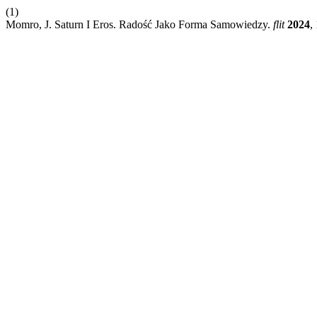
(1)
Momro, J. Saturn I Eros. Radość Jako Forma Samowiedzy.
flit
2024
,