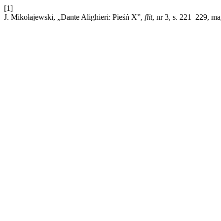
[1]
J. Mikołajewski, „Dante Alighieri: Pieśń X”,
flit
, nr 3, s. 221–229, ma