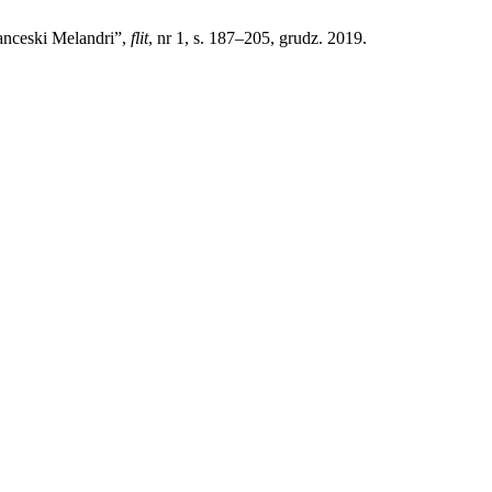
anceski Melandri”,
flit
, nr 1, s. 187–205, grudz. 2019.