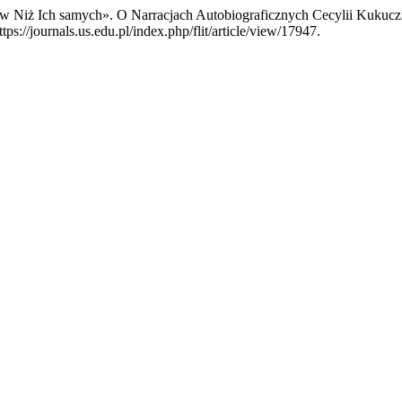
ów Niż Ich samych». O Narracjach Autobiograficznych Cecylii Kukuc
ps://journals.us.edu.pl/index.php/flit/article/view/17947.