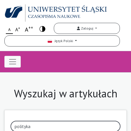
++
+
A
Zaloguj
A
A
Język Polski
Wyszukaj w artykułach