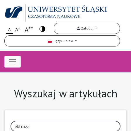
++
+
A
Zaloguj
A
A
Język Polski
Wyszukaj w artykułach