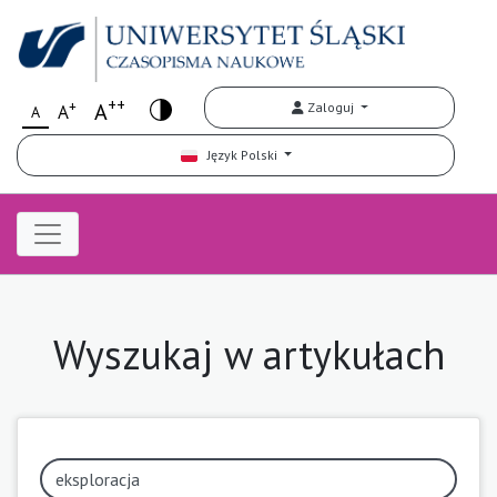
++
+
A
Zaloguj
A
A
Język Polski
Wyszukaj w artykułach