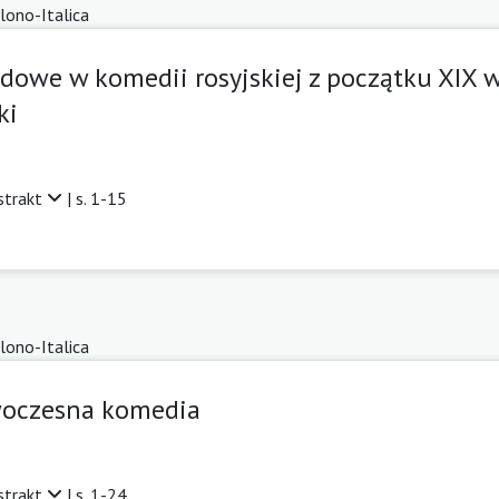
lono-Italica
odowe w komedii rosyjskiej z początku XIX 
ki
strakt
| s. 1-15
lono-Italica
owoczesna komedia
strakt
| s. 1-24