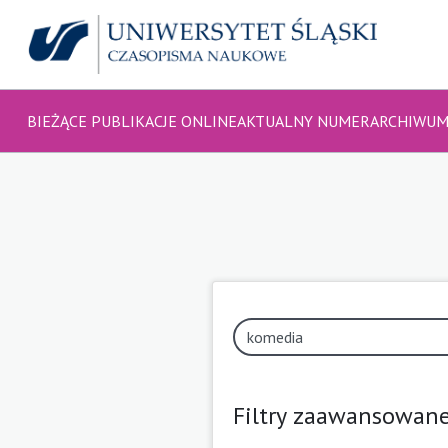
BIEŻĄCE PUBLIKACJE ONLINE
AKTUALNY NUMER
ARCHIWU
Filtry zaawansowan