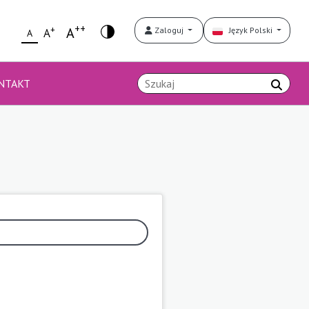
++
+
A
Zaloguj
Język Polski
A
A
NTAKT