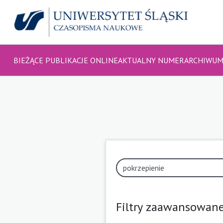
BIEŻĄCE PUBLIKACJE ONLINE
AKTUALNY NUMER
ARCHIWU
Filtry zaawansowan