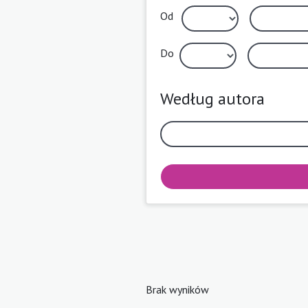
Od
Do
Według autora
Brak wyników