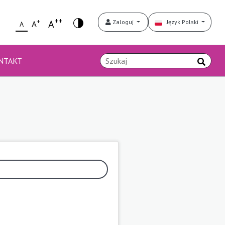
++
+
A
Zaloguj
Język Polski
A
A
NTAKT