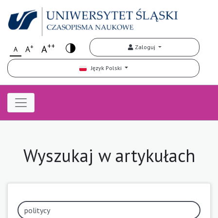
++
+
A
Zaloguj
A
A
Język Polski
Wyszukaj w artykułach