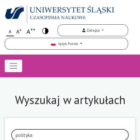
++
+
A
Zaloguj
A
A
Język Polski
Wyszukaj w artykułach