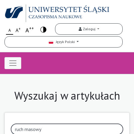
++
+
A
Zaloguj
A
A
Język Polski
Wyszukaj w artykułach