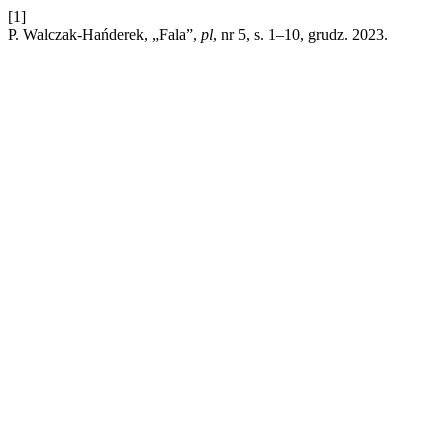
[1]
P. Walczak-Hańderek, „Fala”,
pl
, nr 5, s. 1–10, grudz. 2023.