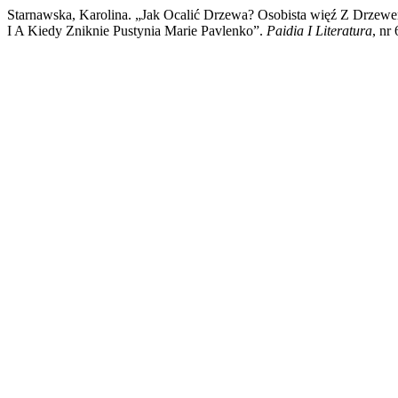
Starnawska, Karolina. „Jak Ocalić Drzewa? Osobista więź Z Drz
I A Kiedy Zniknie Pustynia Marie Pavlenko”.
Paidia I Literatura
, nr