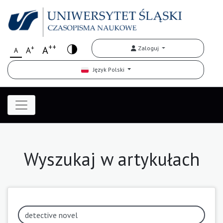
++
+
A
Zaloguj
A
A
Język Polski
Wyszukaj w artykułach